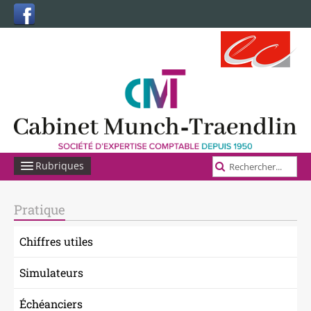
Rubriques
ACCUEIL
Pratique
VOUS ÊTES ?
Chiffres utiles
LE CABINET
Simulateurs
OUTILS
Échéanciers