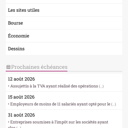
ACTUALITÉS
Les sites utiles
PLAN D'ACCÈS
Bourse
CONTACTEZ-NOUS
ESPACE CLIENT
Économie
Dessins
Prochaines échéances
12 août 2026
• Assujettis à la TVA ayant réalisé des opérations
(...)
15 août 2026
• Employeurs de moins de 11 salariés ayant opté pour le
(...)
31 août 2026
• Entreprises soumises à l’impôt sur les sociétés ayant
clos
(...)